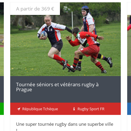
A partir de 369 €
DÉTAILS
Tournée séniors et vétérans rugby à
Prague
République Tchèque
Rugby Sport FR
Une super tournée rugby dans une superbe ville
!