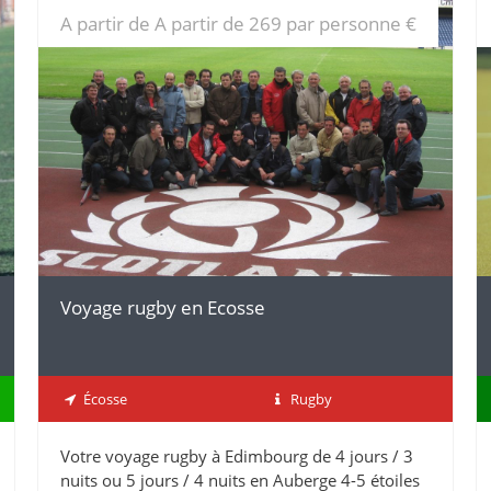
A partir de A partir de 269 par personne €
DÉTAILS
Voyage rugby en Ecosse
Écosse
Rugby
Votre voyage rugby à Edimbourg de 4 jours / 3
nuits ou 5 jours / 4 nuits en Auberge 4-5 étoiles