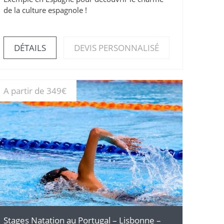
de la culture espagnole !
DÉTAILS
DEVIS PERSONNALISÉ
A partir de 349€
DÉTAILS
Stages Natation au Portugal – Lisbonne –