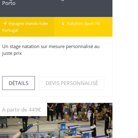
Porto
Espagne Irlande Italie
Natation Sport FR
Portugal
Un stage natation sur mesure personnalisé au
juste prix
DÉTAILS
DEVIS PERSONNALISÉ
A partir de 449€