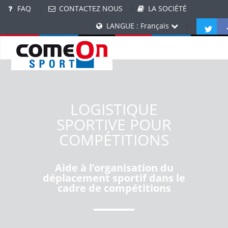
FAQ
|
CONTACTEZ NOUS
|
LA SOCIÉTÉ
LANGUE : Français
|
LOGISTIQUE
SPORTIVE POUR
COMPÉTITIONS
Aide à l’organisation du
déplacement sportif dans le
cadre de compétitions