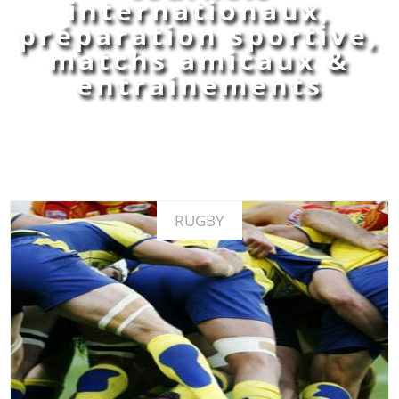
internationaux,
préparation sportive,
matchs amicaux &
entrainements
RUGBY
Découvrez notre expertise et nos exemples de séjours
En savoir plus