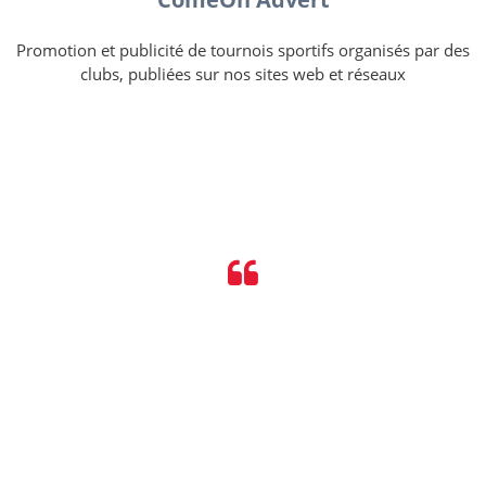
Promotion et publicité de tournois sportifs organisés par des
clubs, publiées sur nos sites web et réseaux
TÉMOIGNAGES D'EQUIPES
Encore merci pour votre professionnalisme et votre
disponibilité. Vous avez suivi le projet sportif de telle manière
que tout s’est s’est hyper bien passé jusqu’e dans les plus
petits détails et je l’ai rarement vu dans le métier. Merci à
ComeOn Sport, à toute l’équipe au nom de notre club
natation. Nous en parlerons autour de nous.