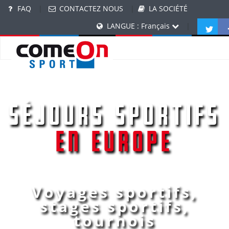
FAQ
|
CONTACTEZ NOUS
|
LA SOCIÉTÉ
LANGUE : Français
|
Séjours Sportifs
en Europe
Voyages sportifs,
stages sportifs,
tournois