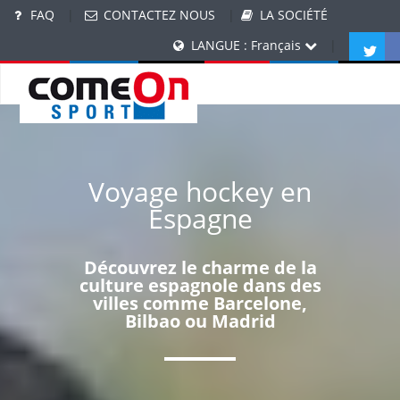
FAQ
|
CONTACTEZ NOUS
|
LA SOCIÉTÉ
LANGUE : Français
|
Voyage hockey en
Espagne
Découvrez le charme de la
culture espagnole dans des
villes comme Barcelone,
Bilbao ou Madrid