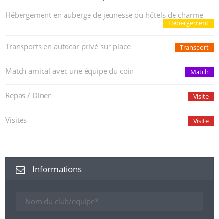
Hébergement en auberge de jeunesse ou hôtels de charme
Hébergement
Transports en autocar privé sur place
Transport
Match amical avec une équipe du coin
Match
Repas / Diner
Visite
Visites
Visite
Informations