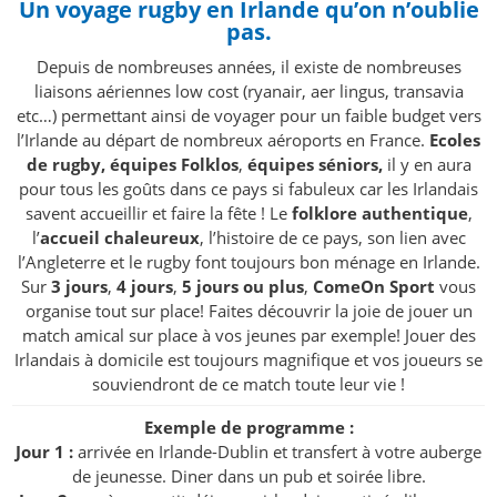
Un voyage rugby en Irlande qu’on n’oublie
pas.
Depuis de nombreuses années, il existe de nombreuses
liaisons aériennes low cost (ryanair, aer lingus, transavia
etc…) permettant ainsi de voyager pour un faible budget vers
l’Irlande au départ de nombreux aéroports en France.
Ecoles
de rugby, équipes Folklos
,
équipes séniors,
il y en aura
pour tous les goûts dans ce pays si fabuleux car les Irlandais
savent accueillir et faire la fête ! Le
folklore authentique
,
l’
accueil chaleureux
, l’histoire de ce pays, son lien avec
l’Angleterre et le rugby font toujours bon ménage en Irlande.
Sur
3 jours
,
4 jours
,
5 jours ou plus
,
ComeOn Sport
vous
organise tout sur place! Faites découvrir la joie de jouer un
match amical sur place à vos jeunes par exemple! Jouer des
Irlandais à domicile est toujours magnifique et vos joueurs se
souviendront de ce match toute leur vie !
Exemple de programme :
Jour 1 :
arrivée en Irlande-Dublin et transfert à votre auberge
de jeunesse. Diner dans un pub et soirée libre.