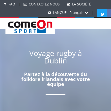
FAQ
|
CONTACTEZ NOUS
|
LA SOCIÉTÉ
LANGUE : Français
|
Voyage rugby à
Dublin
Partez à la découverte du
folklore irlandais avec votre
équipe