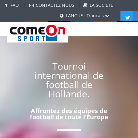
FAQ
|
CONTACTEZ NOUS
|
LA SOCIÉTÉ
LANGUE : Français
|
Tournoi
international de
football de
Hollande.
Affrontez des équipes de
football de toute l'Europe