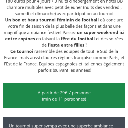
180 euros pour 4 jours / 3 nuits d’hébergement en hotel BB
chambre multiples avec petit déjeuner (nuits des vendredi,
samedi et dimanche) avec participation au tournoi
Un bon et beau tournoi féminin de football
où conclure
votre fin de saison de la plus belle des façons et dans une
magnifique ambiance festive! Passez
un super week-end ici
entre copines
en faisant la
fête du football
et des soirées
de
fiesta entre filles !
Ce tournoi
rassemble des équipes de tout le Sud de la
France mais aussi d’autres régions française comme Paris, et
l’Est de la France. Equipes espagnoles et italiennes également
parfois (suivant les années)
A partir de 79€
/ personne
(min de 11 personnes)
Un tournoi super sympa avec une superbe ambiance