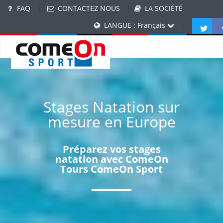
FAQ
|
CONTACTEZ NOUS
|
LA SOCIÉTÉ
LANGUE : Français
|
Stages Natation sur
mesure en Europe
Préparez vos stages
natation avec ComeOn
Tours ComeOn Sport